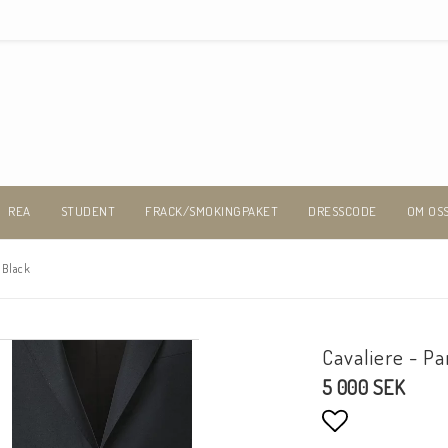
REA
STUDENT
FRACK/SMOKINGPAKET
DRESSCODE
OM OS
 Black
Cavaliere - Pa
5 000 SEK