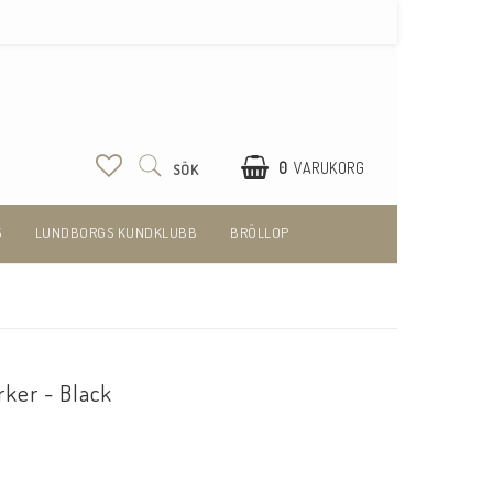
0
VARUKORG
SÖK
S
LUNDBORGS KUNDKLUBB
BRÖLLOP
rker - Black