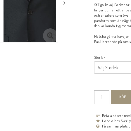
Lägg till i fa
Stiliga kavaj Parker är
färger och är ett anpass
och sneakers som över 
passform som är något 
den välkända tygleveran
Matcha gärna kavajen m
Paul beroende på önsk
Storlek
KÖP
Betala säkert me
Handla hos Sverige
På samma plats o