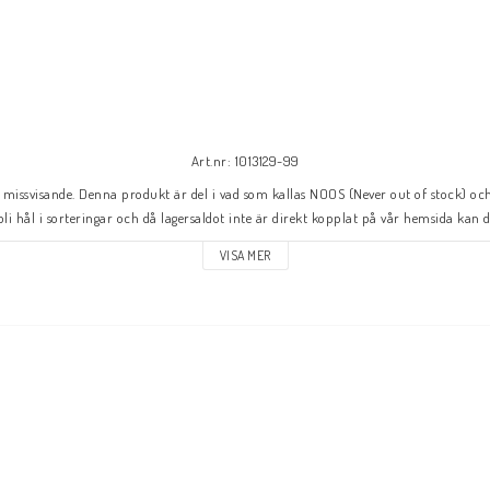
Art.nr: 1013129-99
missvisande. Denna produkt är del i vad som kallas NOOS (Never out of stock) och 
bli hål i sorteringar och då lagersaldot inte är direkt kopplat på vår hemsida kan d
VISA MER