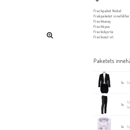
Lägg till i fa
Frackpaket Nobel
Frakpaketet innehåller
Frackkavaj
Frackbyxa
Frackskjorta
Frackväst vit
Paketets inneh
1x
Ca
C
1x
G
1x
Ca