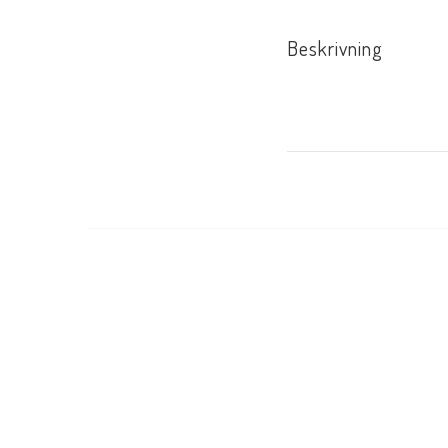
Beskrivning
Lägg hela paketet i varuk