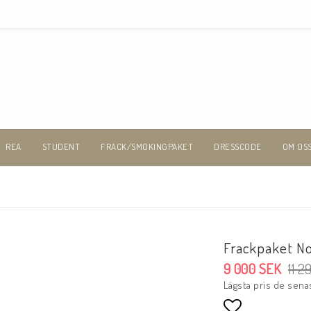
REA
STUDENT
FRACK/SMOKINGPAKET
DRESSCODE
OM OS
Frackpaket N
9 000 SEK
11 2
Lägsta pris de sena