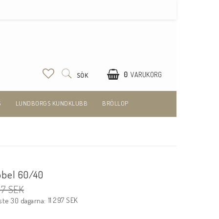
0
VARUKORG
SÖK
S
LUNDBORGS KUNDKLUBB
BRÖLLOP
obel 60/40
97 SEK
11 297 SEK
ste 30 dagarna