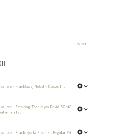
voritlistan
:
Läs mer...
åll
valiere - Frackkavaj Nobel - Classic Fit
avaliere - Smoking/Frackbyxa David 60/40 -
entleman Fit
valiere - Frackskjorta Fredrik - Regular Fit