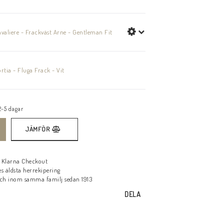
valiere - Frackväst Arne - Gentleman Fit
rtia - Fluga Frack - Vit
2-5 dagar
JÄMFÖR
d Klarna Checkout
s äldsta herrekipering
ch inom samma familj sedan 1913
DELA