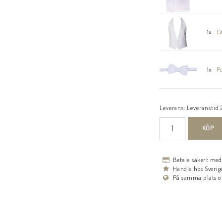
1x
Ca
1x
Po
Leverans:
Leveranstid 
KÖP
Betala säkert me
Handla hos Sverige
På samma plats o