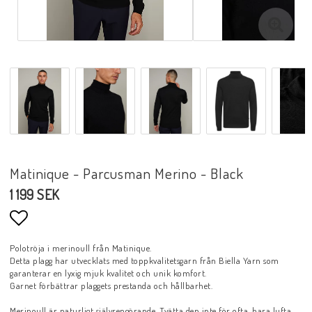
Matinique - Parcusman Merino - Black
1 199 SEK
Lägg till i favoritlistan
Polotröja i merinoull från Matinique.
Detta plagg har utvecklats med toppkvalitetsgarn från Biella Yarn som
garanterar en lyxig mjuk kvalitet och unik komfort.
Garnet förbättrar plaggets prestanda och hållbarhet.
Merinoull är naturligt självrengörande. Tvätta den inte för ofta, bara lufta