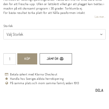
den för att fräscha upp. Ullen är lättskött vilket gör att plagget kan tvättas i
maskin på ett skonsamt program i 30 grader. Torktumla ej.
För bästa resultat torka platt för att hålla passformen intakt.
Läs mer...
Storlek
KÖP
JÄMFÖR
Betala säkert med Klarna Checkout
Handla hos Sveriges äldsta herrekipering
På samma plats och inom samma familj sedan 1913
DELA