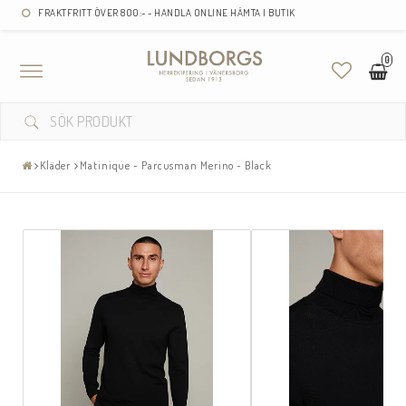
FRAKTFRITT ÖVER 800:- - HANDLA ONLINE HÄMTA I BUTIK
0
Toggle
navigation
Kläder
Matinique - Parcusman Merino - Black