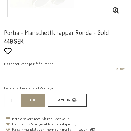
Portia - Manschettknappar Runda - Guld
449 SEK
Lägg till i favoritlistan
Masnchettknappar från Portia
Läs mer...
Leverans:
Leveranstid 2-5 dagar
KÖP
JÄMFÖR
Betala säkert med Klarna Checkout
Handla hos Sveriges äldsta herrekipering
På samma plats och inom samma familj sedan 1913