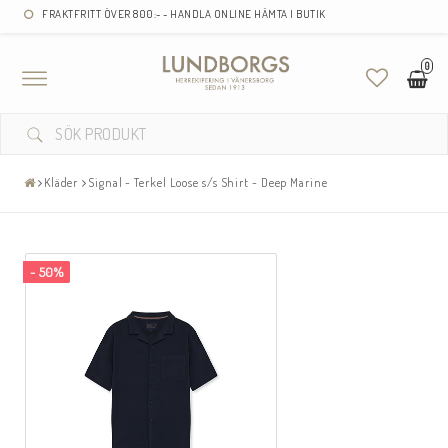
FRAKTFRITT ÖVER 800:- - HANDLA ONLINE HÄMTA I BUTIK
0
Toggle
navigation
Kläder
Signal - Terkel Loose s/s Shirt - Deep Marine
- 50%