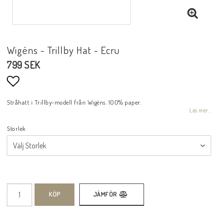
Wigéns - Trillby Hat - Ecru
799 SEK
Lägg till i favoritlistan
Stråhatt i Trillby-modell från Wigéns. 100% paper.
Läs mer...
Storlek
KÖP
JÄMFÖR